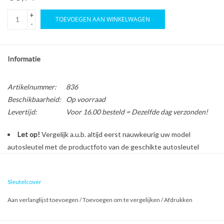
+
TOEVOEGEN AAN WINKELWAGEN
-
Informatie
Artikelnummer:
836
Beschikbaarheid:
Op voorraad
Levertijd:
Voor 16.00 besteld = Dezelfde dag verzonden!
Let op!
Vergelijk a.u.b. altijd eerst nauwkeurig uw model
autosleutel met de productfoto van de geschikte autosleutel
behuizing voordat u een bestelling plaatst.
Sleutelcover
Bescherm en personaliseer uw autosleutel met een stijlvol
Aan verlanglijst toevoegen
/
Toevoegen om te vergelijken
/
Afdrukken
autosleutel hoesje!
Is de behuizing van uw Porsche autosleutel versleten of