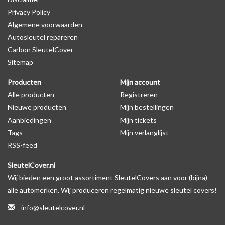
Privacy Policy
productfoto te kijken of er een logo zichtbaar is.
Algemene voorwaarden
Autosleutel repareren
Levering
Carbon SleutelCover
Voor 16:00 besteld = Dezelfde dag verzonden
Sitemap
Verzending naar België: 1/3 werkdagen
Producten
Mijn account
Specificaties
Alle producten
Registreren
Merk: SleutelCover
Nieuwe producten
Mijn bestellingen
Geschikt voor: Porsche
Aanbiedingen
Mijn tickets
Gewicht: 20g
Tags
Mijn verlanglijst
Materiaal: Siliconen
RSS-feed
SleutelCover.nl
Geschikt voor o.a. de volgende modellen:
Wij bieden een groot assortiment SleutelCovers aan voor (bijna)
* Afhankelijk van het bouwjaar
alle automerken. Wij produceren regelmatig nieuwe sleutel covers!
* Controleer
altijd
alsnog eerst uw model sleutel met het
info@sleutelcover.nl
voorbeeld in de productfoto's