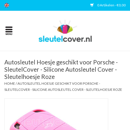
0 Artikelen - €0,00
Home
Kies uw merk
Accessoires
Autosleutel Hoesje geschikt voor Porsche -
SleutelCover - Silicone Autosleutel Cover -
Sleutelhoesje Roze
Veelgestelde vragen
HOME
/
AUTOSLEUTEL HOESJE GESCHIKT VOOR PORSCHE -
SLEUTELCOVER - SILICONE AUTOSLEUTEL COVER - SLEUTELHOESJE ROZE
Contact