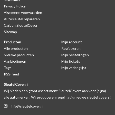
Privacy Policy
productfoto te kijken of er een logo zichtbaar is.
Algemene voorwaarden
Autosleutel repareren
Levering
Carbon SleutelCover
Voor 16:00 besteld = Dezelfde dag verzonden
Sitemap
Verzending naar België: 1/3 werkdagen
Producten
Mijn account
Specificaties
Alle producten
Registreren
Merk: SleutelCover
Nieuwe producten
Mijn bestellingen
Geschikt voor: Porsche
Aanbiedingen
Mijn tickets
Gewicht: 20g
Tags
Mijn verlanglijst
Materiaal: Siliconen
RSS-feed
SleutelCover.nl
Geschikt voor o.a. de volgende modellen:
Wij bieden een groot assortiment SleutelCovers aan voor (bijna)
* Afhankelijk van het bouwjaar
alle automerken. Wij produceren regelmatig nieuwe sleutel covers!
* Controleer
altijd
alsnog eerst uw model sleutel met het
info@sleutelcover.nl
voorbeeld in de productfoto's