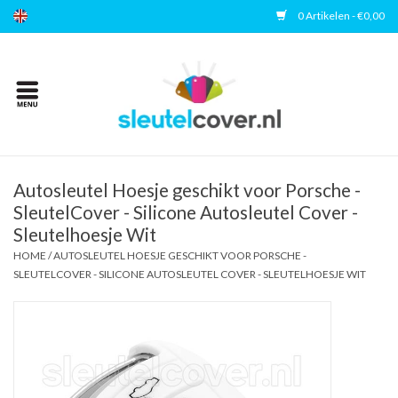
0 Artikelen - €0,00
Home
Kies uw merk
Accessoires
Autosleutel Hoesje geschikt voor Porsche -
SleutelCover - Silicone Autosleutel Cover -
Sleutelhoesje Wit
Veelgestelde vragen
HOME
/
AUTOSLEUTEL HOESJE GESCHIKT VOOR PORSCHE -
SLEUTELCOVER - SILICONE AUTOSLEUTEL COVER - SLEUTELHOESJE WIT
Contact