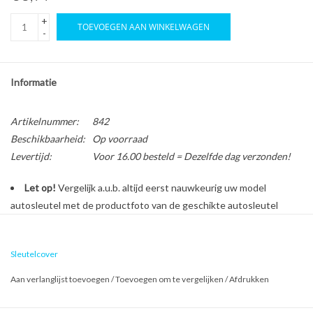
+
TOEVOEGEN AAN WINKELWAGEN
-
Informatie
Artikelnummer:
842
Beschikbaarheid:
Op voorraad
Levertijd:
Voor 16.00 besteld = Dezelfde dag verzonden!
Let op!
Vergelijk a.u.b. altijd eerst nauwkeurig uw model
autosleutel met de productfoto van de geschikte autosleutel
behuizing voordat u een bestelling plaatst.
Sleutelcover
Bescherm en personaliseer uw autosleutel met een stijlvol
Aan verlanglijst toevoegen
/
Toevoegen om te vergelijken
/
Afdrukken
autosleutel hoesje!
Is de behuizing van uw Porsche autosleutel versleten of