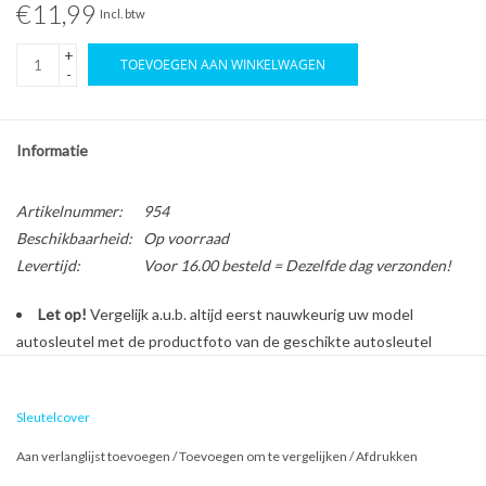
€11,99
Incl. btw
+
TOEVOEGEN AAN WINKELWAGEN
-
Informatie
Artikelnummer:
954
Beschikbaarheid:
Op voorraad
Levertijd:
Voor 16.00 besteld = Dezelfde dag verzonden!
Let op!
Vergelijk a.u.b. altijd eerst nauwkeurig uw model
autosleutel met de productfoto van de geschikte autosleutel
behuizing voordat u een bestelling plaatst.
Sleutelcover
Bescherm en personaliseer uw autosleutel met een stijlvol
Aan verlanglijst toevoegen
/
Toevoegen om te vergelijken
/
Afdrukken
autosleutel hoesje!