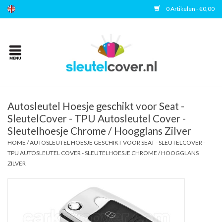
0 Artikelen - €0,00
Home
Kies uw merk
Accessoires
Autosleutel Hoesje geschikt voor Seat -
SleutelCover - TPU Autosleutel Cover -
Sleutelhoesje Chrome / Hoogglans Zilver
Veelgestelde vragen
HOME
/
AUTOSLEUTEL HOESJE GESCHIKT VOOR SEAT - SLEUTELCOVER -
TPU AUTOSLEUTEL COVER - SLEUTELHOESJE CHROME / HOOGGLANS
Contact
ZILVER