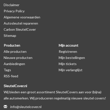
Disclaimer
productfoto te kijken of er een logo zichtbaar is.
Privacy Policy
Algemene voorwaarden
Levering
Autosleutel repareren
Voor 16:00 besteld = Dezelfde dag verzonden
Carbon SleutelCover
Verzending naar België: 1/3 werkdagen
Sitemap
Specificaties
Producten
Mijn account
Merk: SleutelCover
Alle producten
Registreren
Geschikt voor: Seat
Nieuwe producten
Mijn bestellingen
Gewicht: 20g
Aanbiedingen
Mijn tickets
Materiaal: TPU
Tags
Mijn verlanglijst
RSS-feed
Geschikt voor o.a. de volgende modellen:
SleutelCover.nl
* Afhankelijk van het bouwjaar
Wij bieden een groot assortiment SleutelCovers aan voor (bijna)
* Controleer
altijd
alsnog eerst uw model sleutel met het
alle automerken. Wij produceren regelmatig nieuwe sleutel covers!
voorbeeld in de productfoto's
info@sleutelcover.nl