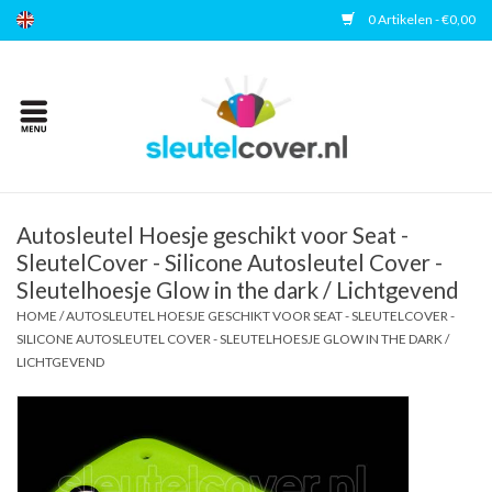
0 Artikelen - €0,00
Home
Kies uw merk
Accessoires
Autosleutel Hoesje geschikt voor Seat -
SleutelCover - Silicone Autosleutel Cover -
Sleutelhoesje Glow in the dark / Lichtgevend
Veelgestelde vragen
HOME
/
AUTOSLEUTEL HOESJE GESCHIKT VOOR SEAT - SLEUTELCOVER -
SILICONE AUTOSLEUTEL COVER - SLEUTELHOESJE GLOW IN THE DARK /
Contact
LICHTGEVEND