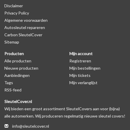
Disclaimer
productfoto te kijken of er een logo zichtbaar is.
Privacy Policy
Algemene voorwaarden
Levering
Autosleutel repareren
Voor 16:00 besteld = Dezelfde dag verzonden
Carbon SleutelCover
Verzending naar België: 1/3 werkdagen
Sitemap
Specificaties
Producten
Mijn account
Merk: SleutelCover
Alle producten
Registreren
Geschikt voor: Seat
Nieuwe producten
Mijn bestellingen
Gewicht: 20g
Aanbiedingen
Mijn tickets
Materiaal: Siliconen
Tags
Mijn verlanglijst
RSS-feed
Geschikt voor o.a. de volgende modellen:
SleutelCover.nl
* Afhankelijk van het bouwjaar
Wij bieden een groot assortiment SleutelCovers aan voor (bijna)
* Controleer
altijd
alsnog eerst uw model sleutel met het
alle automerken. Wij produceren regelmatig nieuwe sleutel covers!
voorbeeld in de productfoto's
info@sleutelcover.nl