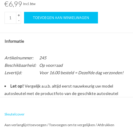
€6,99
Incl. btw
+
TOEVOEGEN AAN WINKELWAGEN
-
Informatie
Artikelnummer:
245
Beschikbaarheid:
Op voorraad
Levertijd:
Voor 16.00 besteld = Dezelfde dag verzonden!
Let op!
Vergelijk a.u.b. altijd eerst nauwkeurig uw model
autosleutel met de productfoto van de geschikte autosleutel
behuizing voordat u een bestelling plaatst.
Sleutelcover
Bescherm en personaliseer uw autosleutel met een stijlvol
Aan verlanglijst toevoegen
/
Toevoegen om te vergelijken
/
Afdrukken
autosleutel hoesje!