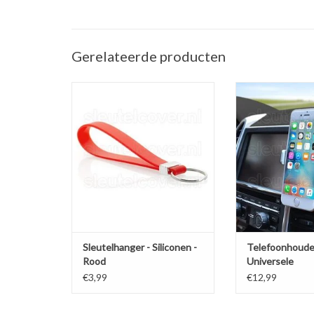
Gerelateerde producten
Sleutelhanger auto - Silicone -
Telefoonhouder ve
Rood
(Universele telef
in de a
TOEVOEGEN AAN WINKELWAGEN
TOEVOEGEN AAN
Sleutelhanger - Siliconen -
Telefoonhoude
Rood
Universele
ventilatiehoud
€3,99
€12,99