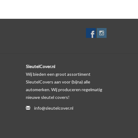
lf. Er is echter wel een uitsparing gemaakt in het
te gevallen op de originele autosleutel behuizing wel
ductfoto te kijken of er een logo zichtbaar is.
SleutelCover.nl
Wij bieden een groot assortiment
SleutelCovers aan voor (bijna) alle
automerken. Wij produceren regelmatig
nieuwe sleutel covers!
info@sleutelcover.nl
met het voorbeeld in de productfoto's