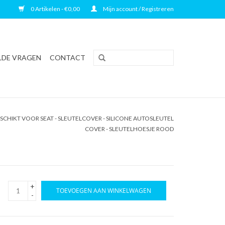
0 Artikelen - €0,00
Mijn account / Registreren
LDE VRAGEN
CONTACT
CHIKT VOOR SEAT - SLEUTELCOVER - SILICONE AUTOSLEUTEL
COVER - SLEUTELHOESJE ROOD
+
TOEVOEGEN AAN WINKELWAGEN
-