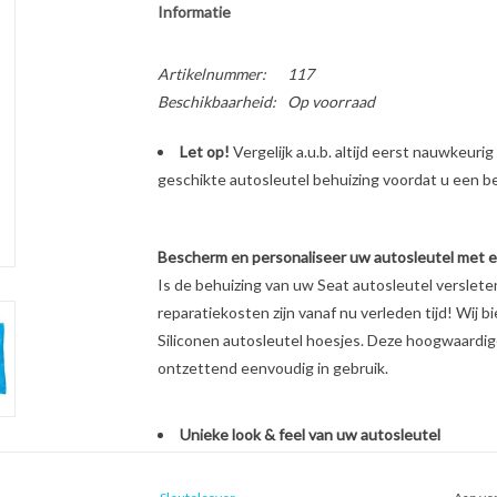
Informatie
Artikelnummer:
117
Beschikbaarheid:
Op voorraad
Let op!
Vergelijk a.u.b. altijd eerst nauwkeur
geschikte autosleutel behuizing voordat u een bes
Bescherm en personaliseer uw autosleutel met een
Is de behuizing van uw Seat autosleutel verslet
reparatiekosten zijn vanaf nu verleden tijd! Wij b
Siliconen autosleutel hoesjes. Deze hoogwaardige 
ontzettend eenvoudig in gebruik.
Unieke look & feel van uw autosleutel
Schokabsorberend materiaal
Beschermt bij vallen en stoten