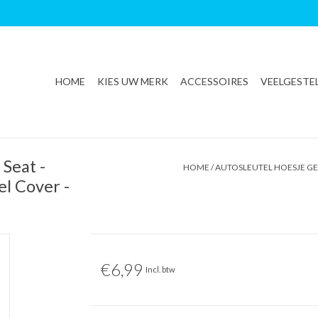
HOME
KIES UW MERK
ACCESSOIRES
VEELGESTE
 Seat -
HOME
/
AUTOSLEUTEL HOESJE GES
el Cover -
€6,99
Incl. btw