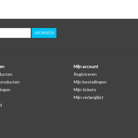
Er staat geen logo van Seat op de SleutelCover ze
autosleutel hoesje, waardoor het logo in de mees
zichtbaar is. U kunt dit zelf nagaan door op de pro
ABONNEER
Levering
Voor 16:00 besteld = Dezelfde dag verzonden
Verzending naar België: 1/3 werkdagen
en
Mijn account
Specificaties
ducten
Registreren
Merk: SleutelCover
producten
Mijn bestellingen
Geschikt voor: Seat
ingen
Mijn tickets
Gewicht: 20g
Mijn verlanglijst
Materiaal: Siliconen
d
Geschikt voor o.a. de volgende modellen:
* Afhankelijk van het bouwjaar
* Controleer
altijd
alsnog eerst uw model sleutel 