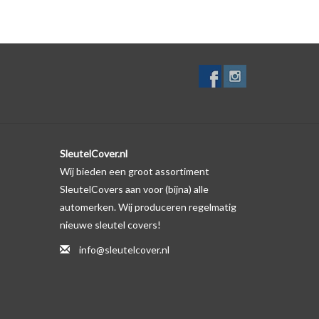
lf. Er is echter wel een uitsparing gemaakt in het
te gevallen op de originele autosleutel behuizing wel
ductfoto te kijken of er een logo zichtbaar is.
SleutelCover.nl
Wij bieden een groot assortiment
SleutelCovers aan voor (bijna) alle
automerken. Wij produceren regelmatig
nieuwe sleutel covers!
info@sleutelcover.nl
met het voorbeeld in de productfoto's