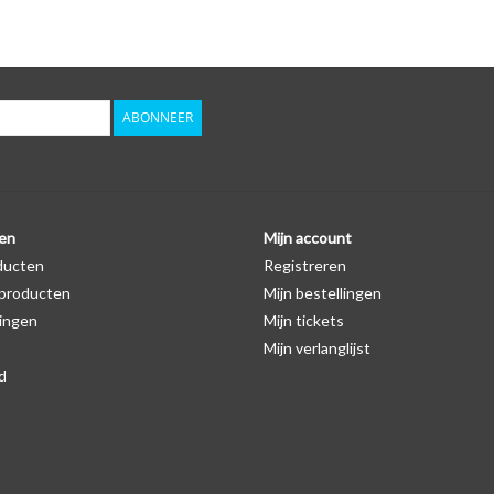
Er staat geen logo van Seat op de SleutelCover ze
autosleutel hoesje, waardoor het logo in de mees
zichtbaar is. U kunt dit zelf nagaan door op de pro
ABONNEER
Levering
Voor 16:00 besteld = Dezelfde dag verzonden
Verzending naar België: 1/3 werkdagen
en
Mijn account
Specificaties
ducten
Registreren
Merk: SleutelCover
producten
Mijn bestellingen
Geschikt voor: Seat
ingen
Mijn tickets
Gewicht: 20g
Mijn verlanglijst
Materiaal: Siliconen
d
Geschikt voor o.a. de volgende modellen:
* Afhankelijk van het bouwjaar
* Controleer
altijd
alsnog eerst uw model sleutel 