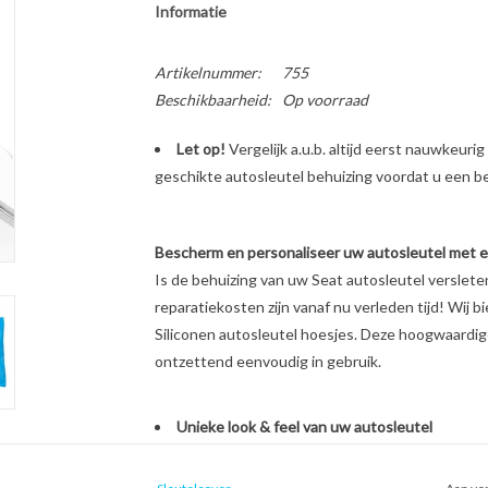
Informatie
Artikelnummer:
755
Beschikbaarheid:
Op voorraad
Let op!
Vergelijk a.u.b. altijd eerst nauwkeur
geschikte autosleutel behuizing voordat u een bes
Bescherm en personaliseer uw autosleutel met een
Is de behuizing van uw Seat autosleutel verslet
reparatiekosten zijn vanaf nu verleden tijd! Wij b
Siliconen autosleutel hoesjes. Deze hoogwaardige 
ontzettend eenvoudig in gebruik.
Unieke look & feel van uw autosleutel
Schokabsorberend materiaal
Beschermt bij vallen en stoten