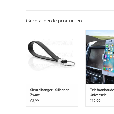
Gerelateerde producten
Sleutelhanger auto - Silicone -
Telefoonhouder ve
Zwart
(Universele telef
in de a
TOEVOEGEN AAN WINKELWAGEN
TOEVOEGEN AAN
Sleutelhanger - Siliconen -
Telefoonhoude
Zwart
Universele
ventilatiehoud
€3,99
€12,99