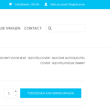
0 Artikelen - €0,00
Mijn account / Registreren
LDE VRAGEN
CONTACT
CHIKT VOOR SEAT - SLEUTELCOVER - SILICONE AUTOSLEUTEL
COVER - SLEUTELHOESJE ZWART
+
TOEVOEGEN AAN WINKELWAGEN
-