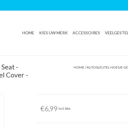
HOME
KIES UW MERK
ACCESSOIRES
VEELGESTE
 Seat -
HOME
/
AUTOSLEUTEL HOESJE GES
el Cover -
€6,99
Incl. btw