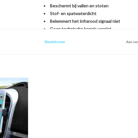
Beschermt bij vallen en stoten
Stof- en spatwaterdicht
Belemmert het infrarood signaal niet
Geen technische kennis vereist
Sleutelcover
Aan ver
Het monteren van de SleutelCover is héél eenvou
originele Skoda autosleutel. U hoeft zich dus gee
een nieuwe sleutel, het overzetten van onderdel
een handomdraai is uw sleutel beschermd én opg
ntilatierooster
oon houder voor
Kies voor stijl, gemak en bescherming in één met
uto)
Met de SleutelCover beschermt u uw autosleutel t
 WINKELWAGEN
terwijl u tegelijkertijd de uitstraling van uw sle
echte eyecatcher door te kiezen uit onze brede se
voor een strak zwart design of een opvallend fell
weer als nieuw uit.