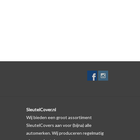
elf. Er is echter wel een uitsparing gemaakt in het
te gevallen op de originele autosleutel behuizing wel
ductfoto te kijken of er een logo zichtbaar is.
SleutelCover.nl
Wij bieden een groot assortiment
SleutelCovers aan voor (bijna) alle
automerken. Wij produceren regelmatig