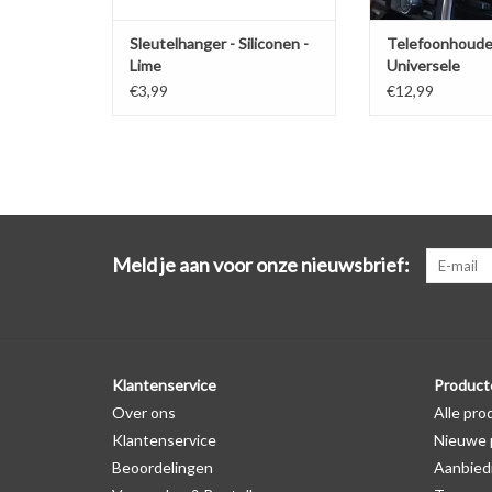
Sleutelhanger - Siliconen -
Telefoonhoude
Lime
Universele
ventilatiehoud
€3,99
€12,99
Meld je aan voor onze nieuwsbrief:
Klantenservice
Product
Over ons
Alle pro
Klantenservice
Nieuwe 
Beoordelingen
Aanbied