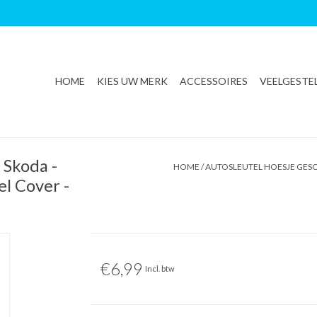
HOME
KIES UW MERK
ACCESSOIRES
VEELGESTE
 Skoda -
HOME
/
AUTOSLEUTEL HOESJE GESC
el Cover -
€6,99
Incl. btw