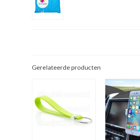
Gerelateerde producten
Sleutelhanger auto - Silicone -
Telefoonhouder ve
Lime groen
(Universele telef
in de a
TOEVOEGEN AAN WINKELWAGEN
TOEVOEGEN AAN