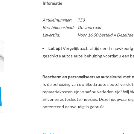
Informatie
Artikelnummer:
753
Beschikbaarheid:
Op voorraad
Levertijd:
Voor 16.00 besteld = Dezelfde
Let op!
Vergelijk a.u.b. altijd eerst nauwkeur
geschikte autosleutel behuizing voordat u een bes
Bescherm en personaliseer uw autosleutel met een
Is de behuizing van uw Skoda autosleutel versle
reparatiekosten zijn vanaf nu verleden tijd! Wij b
Siliconen autosleutel hoesjes. Deze hoogwaardige 
ontzettend eenvoudig in gebruik.
Unieke look & feel van uw autosleutel
Schokabsorberend materiaal