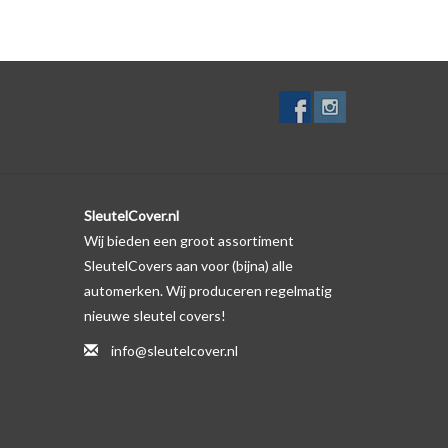
elf. Er is echter wel een uitsparing gemaakt in het
te gevallen op de originele autosleutel behuizing wel
ductfoto te kijken of er een logo zichtbaar is.
SleutelCover.nl
Wij bieden een groot assortiment
SleutelCovers aan voor (bijna) alle
automerken. Wij produceren regelmatig
nieuwe sleutel covers!
info@sleutelcover.nl