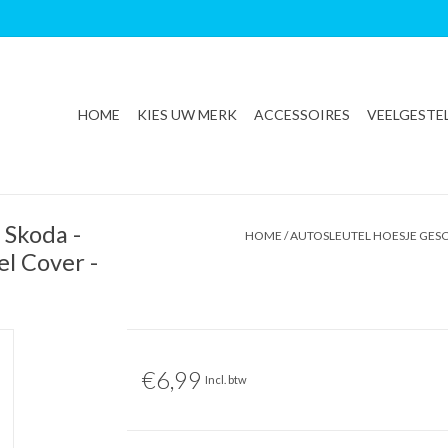
HOME
KIES UW MERK
ACCESSOIRES
VEELGESTE
 Skoda -
HOME
/
AUTOSLEUTEL HOESJE GESC
el Cover -
€6,99
Incl. btw