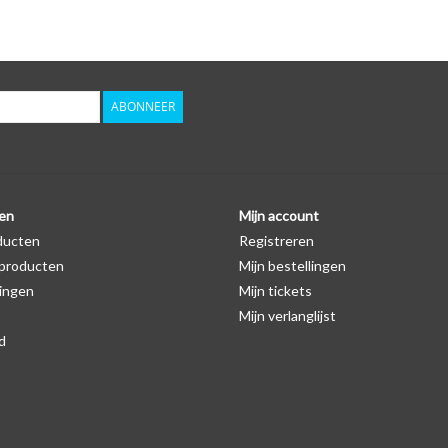
Logo
Er staat geen logo van Skoda op de SleutelCover z
autosleutel hoesje, waardoor het logo in de mees
zichtbaar is. U kunt dit zelf nagaan door op de pro
ABONNEER
Levering
Voor 16:00 besteld = Dezelfde dag verzonden
Verzending naar België: 1/3 werkdagen
en
Mijn account
ducten
Registreren
Specificaties
producten
Mijn bestellingen
Merk: SleutelCover
ingen
Mijn tickets
Geschikt voor: Skoda
Mijn verlanglijst
Gewicht: 20g
d
Materiaal: Siliconen
Geschikt voor o.a. de volgende modellen:
* Afhankelijk van het bouwjaar