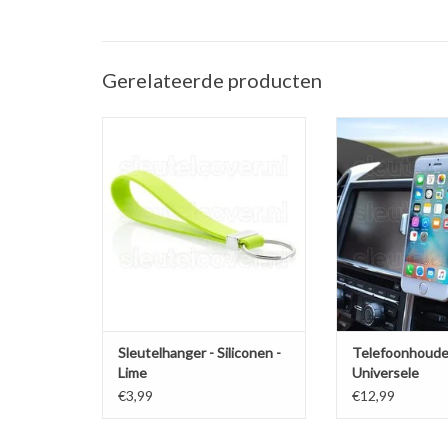
Gerelateerde producten
Sleutelhanger auto - Silicone -
Telefoonhouder ve
Lime groen
(Universele telef
in de a
TOEVOEGEN AAN WINKELWAGEN
TOEVOEGEN AAN
Sleutelhanger - Siliconen -
Telefoonhoude
Lime
Universele
ventilatiehoud
€3,99
€12,99