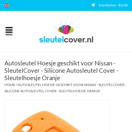
0 Artikelen - €0,00
Home
Kies uw merk
Accessoires
Autosleutel Hoesje geschikt voor Nissan -
SleutelCover - Silicone Autosleutel Cover -
Sleutelhoesje Oranje
Veelgestelde vragen
HOME
/
AUTOSLEUTEL HOESJE GESCHIKT VOOR NISSAN - SLEUTELCOVER -
SILICONE AUTOSLEUTEL COVER - SLEUTELHOESJE ORANJE
Contact