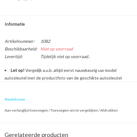
Informatie
Artikelnummer:
1082
Beschikbaarheid:
Niet op voorraad
Levertijd:
Tijdelijk niet op voorraad..
Let op!
Vergelijk a.u.b. altijd eerst nauwkeurig uw model
autosleutel met de productfoto van de geschikte autosleutel
behuizing voordat u een bestelling plaatst.
Sleutelcover
Bescherm en personaliseer uw autosleutel met een stijlvol
Aan verlanglijst toevoegen
/
Toevoegen om te vergelijken
/
Afdrukken
autosleutel hoesje!
Is de behuizing van uw Nissan autosleutel versleten of
beschadigd? Geen zorgen, want dure reparatiekosten zijn vanaf nu
Gerelateerde producten