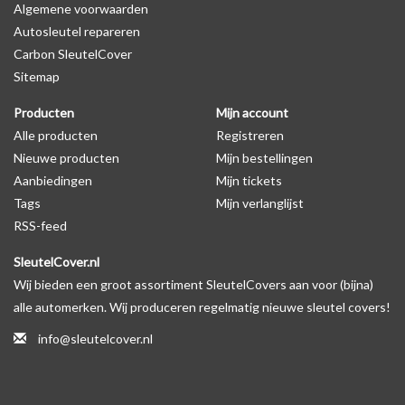
Algemene voorwaarden
Autosleutel repareren
Levering
Carbon SleutelCover
Voor 16:00 besteld = Dezelfde dag verzonden
Sitemap
Verzending naar België: 1/3 werkdagen
Producten
Mijn account
Specificaties
Alle producten
Registreren
Merk: SleutelCover
Nieuwe producten
Mijn bestellingen
Geschikt voor: Nissan
Aanbiedingen
Mijn tickets
Gewicht: 20g
Tags
Mijn verlanglijst
Materiaal: Siliconen
RSS-feed
SleutelCover.nl
Geschikt voor o.a. de volgende modellen:
Wij bieden een groot assortiment SleutelCovers aan voor (bijna)
* Afhankelijk van het bouwjaar
alle automerken. Wij produceren regelmatig nieuwe sleutel covers!
* Controleer
altijd
alsnog eerst uw model sleutel met het
info@sleutelcover.nl
voorbeeld in de productfoto's
Nissan Almera, Nissan Cube, Nissan GT-R, Nissan Leaf, Nissan