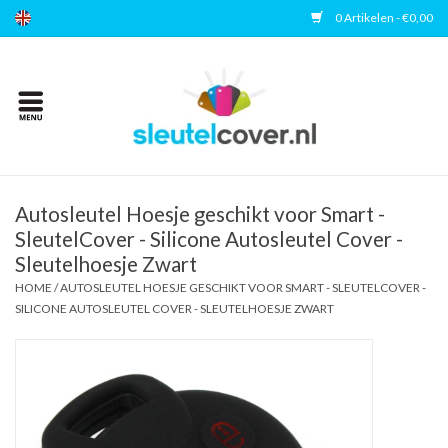
0 Artikelen - €0,00
Home
Kies uw merk
Accessoires
Autosleutel Hoesje geschikt voor Smart -
SleutelCover - Silicone Autosleutel Cover -
Sleutelhoesje Zwart
Veelgestelde vragen
HOME
/
AUTOSLEUTEL HOESJE GESCHIKT VOOR SMART - SLEUTELCOVER -
SILICONE AUTOSLEUTEL COVER - SLEUTELHOESJE ZWART
Contact