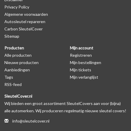
Privacy Policy
Algemene voorwaarden
Levering
Autosleutel repareren
Voor 16:00 besteld = Dezelfde dag verzonden
Carbon SleutelCover
Verzending naar België: 1/3 werkdagen
Sitemap
Specificaties
Producten
Mijn account
Merk: SleutelCover
Alle producten
Registreren
Geschikt voor: Smart
Nieuwe producten
Mijn bestellingen
Gewicht: 20g
Aanbiedingen
Mijn tickets
Materiaal: Siliconen
Tags
Mijn verlanglijst
RSS-feed
Geschikt voor o.a. de volgende modellen:
SleutelCover.nl
* Afhankelijk van het bouwjaar
Wij bieden een groot assortiment SleutelCovers aan voor (bijna)
* Controleer
altijd
alsnog eerst uw model sleutel met het
alle automerken. Wij produceren regelmatig nieuwe sleutel covers!
voorbeeld in de productfoto's
info@sleutelcover.nl
Smart City-Coupé, Smart Forfour, Smart Fortwo, Smart Roadster.