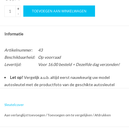
+
TOEVOEGEN AAN WINKELWAGEN
-
Informatie
Artikelnummer:
43
Beschikbaarheid:
Op voorraad
Levertijd:
Voor 16.00 besteld = Dezelfde dag verzonden!
Let op!
Vergelijk a.u.b. altijd eerst nauwkeurig uw model
autosleutel met de productfoto van de geschikte autosleutel
behuizing voordat u een bestelling plaatst.
Sleutelcover
Bescherm en personaliseer uw autosleutel met een stijlvol
Aan verlanglijst toevoegen
/
Toevoegen om te vergelijken
/
Afdrukken
autosleutel hoesje!
Is de behuizing van uw Smart autosleutel versleten of beschadigd?