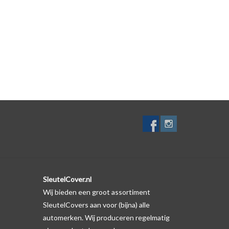
zelf. Er is echter wel een uitsparing gemaakt in het
te gevallen op de originele autosleutel behuizing wel
ductfoto te kijken of er een logo zichtbaar is.
SleutelCover.nl
Wij bieden een groot assortiment
SleutelCovers aan voor (bijna) alle
automerken. Wij produceren regelmatig