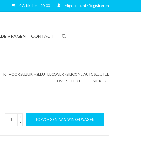
0 Artikelen - €0,00
Mijn account / Registreren
LDE VRAGEN
CONTACT
IKT VOOR SUZUKI - SLEUTELCOVER - SILICONE AUTOSLEUTEL
COVER - SLEUTELHOESJE ROZE
+
TOEVOEGEN AAN WINKELWAGEN
-