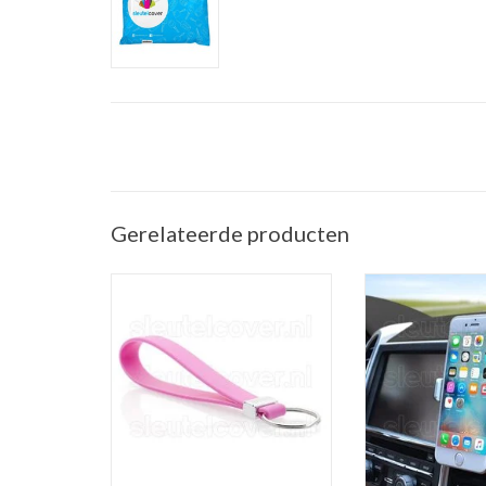
Gerelateerde producten
Sleutelhanger auto - Silicone -
Telefoonhouder ve
Roze
(Universele telef
in de a
TOEVOEGEN AAN WINKELWAGEN
TOEVOEGEN AAN