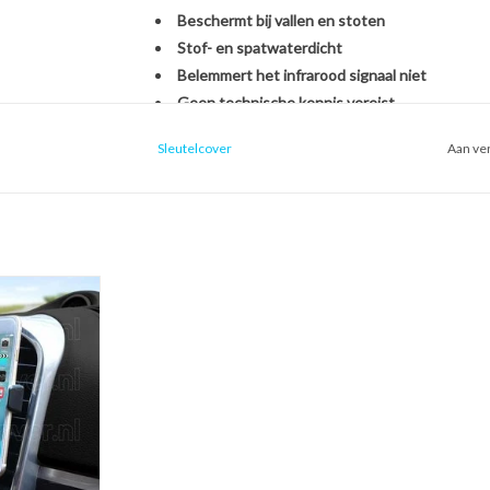
Beschermt bij vallen en stoten
Stof- en spatwaterdicht
Belemmert het infrarood signaal niet
Geen technische kennis vereist
Sleutelcover
Aan ver
Het monteren van de SleutelCover is héél eenvou
originele Suzuki autosleutel. U hoeft zich dus ge
een nieuwe sleutel, het overzetten van onderdel
een handomdraai is uw sleutel beschermd én opg
ntilatierooster
oon houder voor
Kies voor stijl, gemak en bescherming in één met
uto)
Met de SleutelCover beschermt u uw autosleutel t
 WINKELWAGEN
terwijl u tegelijkertijd de uitstraling van uw sle
echte eyecatcher door te kiezen uit onze brede se
voor een strak zwart design of een opvallend fell
weer als nieuw uit.