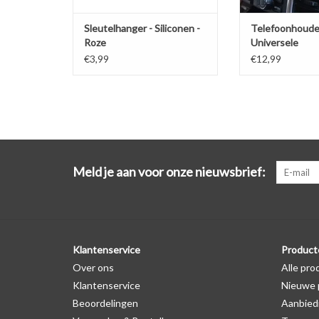
Sleutelhanger - Siliconen -
Telefoonhoude
Roze
Universele
ventilatiehoud
€3,99
€12,99
Meld je aan voor onze nieuwsbrief:
Klantenservice
Product
Over ons
Alle pro
Klantenservice
Nieuwe 
Beoordelingen
Aanbied