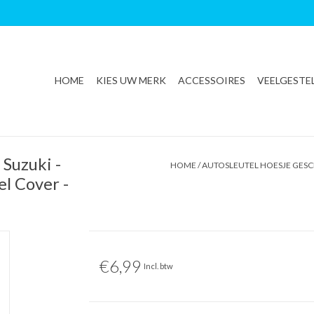
HOME
KIES UW MERK
ACCESSOIRES
VEELGESTE
 Suzuki -
HOME
/
AUTOSLEUTEL HOESJE GESCH
el Cover -
€6,99
Incl. btw