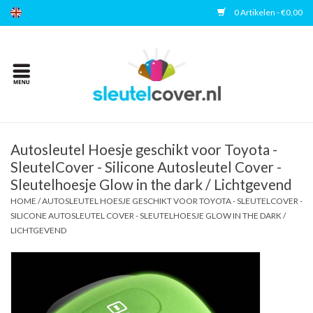
0 Artikelen - €0,00
Home
Kies uw merk
Accessoires
Autosleutel Hoesje geschikt voor Toyota -
SleutelCover - Silicone Autosleutel Cover -
Sleutelhoesje Glow in the dark / Lichtgevend
Veelgestelde vragen
HOME
/
AUTOSLEUTEL HOESJE GESCHIKT VOOR TOYOTA - SLEUTELCOVER -
SILICONE AUTOSLEUTEL COVER - SLEUTELHOESJE GLOW IN THE DARK /
Contact
LICHTGEVEND