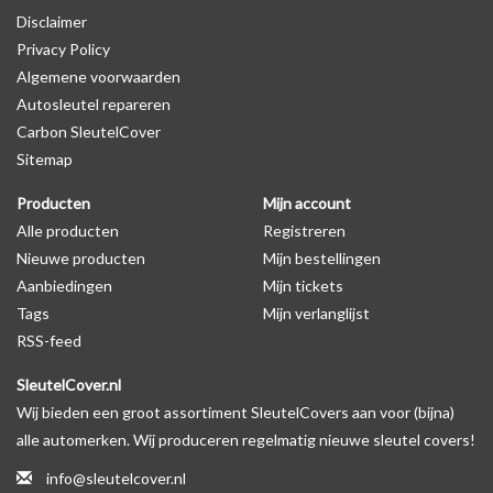
Disclaimer
behuizing wel zichtbaar is. U kunt dit zelf nagaan door op de
Privacy Policy
productfoto te kijken of er een logo zichtbaar is.
Algemene voorwaarden
Autosleutel repareren
Levering
Carbon SleutelCover
Voor 16:00 besteld = Dezelfde dag verzonden
Sitemap
Verzending naar België: 1/3 werkdagen
Producten
Mijn account
Specificaties
Alle producten
Registreren
Merk: SleutelCover
Nieuwe producten
Mijn bestellingen
Geschikt voor: Toyota
Aanbiedingen
Mijn tickets
Gewicht: 20g
Tags
Mijn verlanglijst
Materiaal: Siliconen
RSS-feed
SleutelCover.nl
Geschikt voor o.a. de volgende modellen:
Wij bieden een groot assortiment SleutelCovers aan voor (bijna)
* Afhankelijk van het bouwjaar
alle automerken. Wij produceren regelmatig nieuwe sleutel covers!
* Controleer
altijd
alsnog eerst uw model sleutel met het
info@sleutelcover.nl
voorbeeld in de productfoto's