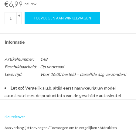
€6,99
Incl. btw
+
TOEVOEGEN AAN WINKELWAGEN
-
Informatie
Artikelnummer:
148
Beschikbaarheid:
Op voorraad
Levertijd:
Voor 16.00 besteld = Dezelfde dag verzonden!
Let op!
Vergelijk a.u.b. altijd eerst nauwkeurig uw model
autosleutel met de productfoto van de geschikte autosleutel
behuizing voordat u een bestelling plaatst.
Sleutelcover
Bescherm en personaliseer uw autosleutel met een stijlvol
Aan verlanglijst toevoegen
/
Toevoegen om te vergelijken
/
Afdrukken
autosleutel hoesje!