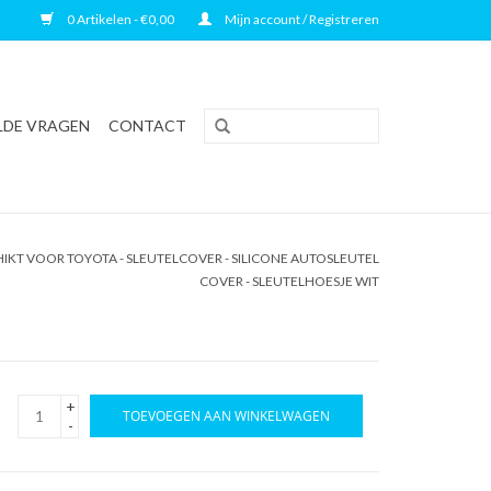
0 Artikelen - €0,00
Mijn account / Registreren
LDE VRAGEN
CONTACT
IKT VOOR TOYOTA - SLEUTELCOVER - SILICONE AUTOSLEUTEL
COVER - SLEUTELHOESJE WIT
+
TOEVOEGEN AAN WINKELWAGEN
-