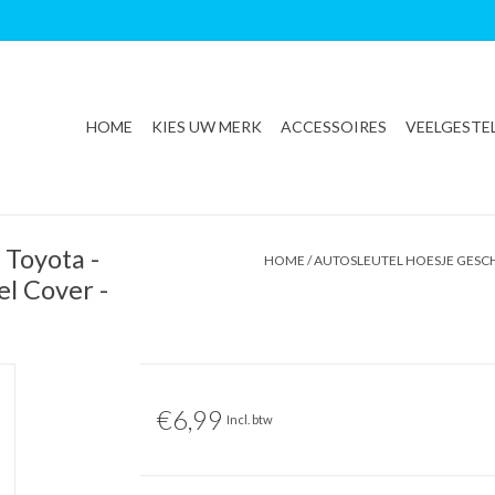
HOME
KIES UW MERK
ACCESSOIRES
VEELGESTE
 Toyota -
HOME
/
AUTOSLEUTEL HOESJE GESCH
el Cover -
€6,99
Incl. btw