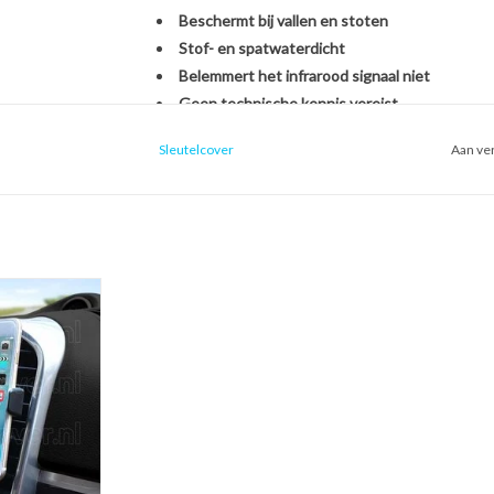
Beschermt bij vallen en stoten
Stof- en spatwaterdicht
Belemmert het infrarood signaal niet
Geen technische kennis vereist
Sleutelcover
Aan ver
Het monteren van de SleutelCover is héél eenvou
originele Toyota autosleutel. U hoeft zich dus ge
een nieuwe sleutel, het overzetten van onderdel
een handomdraai is uw sleutel beschermd én opg
ntilatierooster
oon houder voor
Kies voor stijl, gemak en bescherming in één met
uto)
Met de SleutelCover beschermt u uw autosleutel t
 WINKELWAGEN
terwijl u tegelijkertijd de uitstraling van uw sle
echte eyecatcher door te kiezen uit onze brede se
voor een strak zwart design of een opvallend fell
weer als nieuw uit.