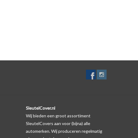
zelf. Er is echter wel een uitsparing gemaakt in het
te gevallen op de originele autosleutel behuizing wel
ductfoto te kijken of er een logo zichtbaar is.
SleutelCover.nl
Wij bieden een groot assortiment
SleutelCovers aan voor (bijna) alle
automerken. Wij produceren regelmatig