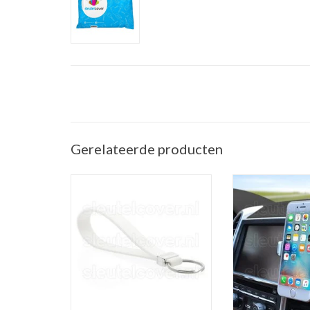
Gerelateerde producten
Sleutelhanger auto - Silicone - Wit
Telefoonhouder ve
(Universele telef
TOEVOEGEN AAN WINKELWAGEN
in de a
TOEVOEGEN AAN