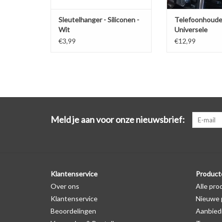
Sleutelhanger - Siliconen -
Telefoonhoude
Wit
Universele
ventilatiehoud
€3,99
€12,99
Meld je aan voor onze nieuwsbrief:
Klantenservice
Product
Over ons
Alle pro
Klantenservice
Nieuwe 
Beoordelingen
Aanbied