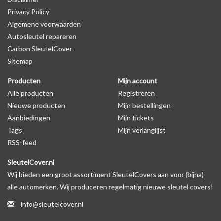
Privacy Policy
Algemene voorwaarden
Levering
Autosleutel repareren
Voor 16:00 besteld = Dezelfde dag verzonden
Carbon SleutelCover
Verzending naar België: 1/3 werkdagen
Sitemap
Specificaties
Producten
Mijn account
Merk: SleutelCover
Alle producten
Registreren
Geschikt voor: Volkswagen
Nieuwe producten
Mijn bestellingen
Gewicht: 20g
Aanbiedingen
Mijn tickets
Materiaal: Siliconen
Tags
Mijn verlanglijst
RSS-feed
Geschikt voor o.a. de volgende modellen:
SleutelCover.nl
* Afhankelijk van het bouwjaar
Wij bieden een groot assortiment SleutelCovers aan voor (bijna)
* Controleer
altijd
alsnog eerst uw model sleutel met het
alle automerken. Wij produceren regelmatig nieuwe sleutel covers!
voorbeeld in de productfoto's
info@sleutelcover.nl
Volkswagen Lupo, Volkswagen Fox, Volkswagen Up, Volkswagen