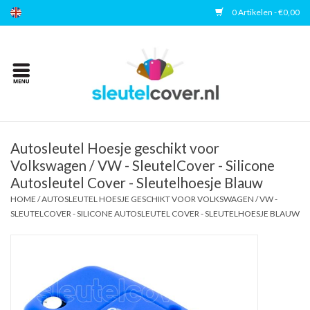
0 Artikelen - €0,00
Home
Kies uw merk
Accessoires
Autosleutel Hoesje geschikt voor
Volkswagen / VW - SleutelCover - Silicone
Autosleutel Cover - Sleutelhoesje Blauw
Veelgestelde vragen
HOME
/
AUTOSLEUTEL HOESJE GESCHIKT VOOR VOLKSWAGEN / VW -
SLEUTELCOVER - SILICONE AUTOSLEUTEL COVER - SLEUTELHOESJE BLAUW
Contact