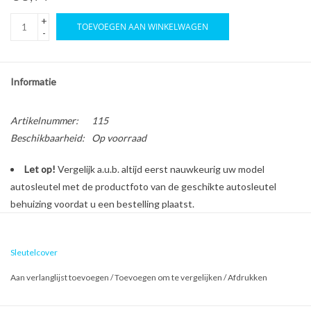
+
TOEVOEGEN AAN WINKELWAGEN
-
Informatie
Artikelnummer:
115
Beschikbaarheid:
Op voorraad
Let op!
Vergelijk a.u.b. altijd eerst nauwkeurig uw model
autosleutel met de productfoto van de geschikte autosleutel
behuizing voordat u een bestelling plaatst.
Bescherm en personaliseer uw autosleutel met een stijlvol
Sleutelcover
autosleutel hoesje!
Aan verlanglijst toevoegen
/
Toevoegen om te vergelijken
/
Afdrukken
Is de behuizing van uw Volkswagen autosleutel versleten of
beschadigd? Geen zorgen, want dure reparatiekosten zijn vanaf nu