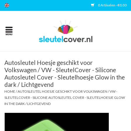
0 Artikelen - €0,00
Home
Kies uw merk
Accessoires
Autosleutel Hoesje geschikt voor
Volkswagen / VW - SleutelCover - Silicone
Autosleutel Cover - Sleutelhoesje Glow in the
Veelgestelde vragen
dark / Lichtgevend
HOME
/
AUTOSLEUTEL HOESJE GESCHIKT VOOR VOLKSWAGEN / VW -
Contact
SLEUTELCOVER - SILICONE AUTOSLEUTEL COVER - SLEUTELHOESJE GLOW
IN THE DARK / LICHTGEVEND