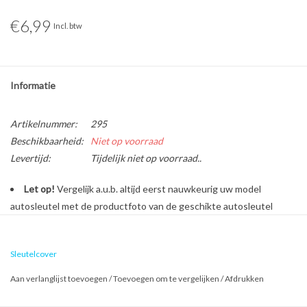
€6,99
Incl. btw
Informatie
Artikelnummer:
295
Beschikbaarheid:
Niet op voorraad
Levertijd:
Tijdelijk niet op voorraad..
Let op!
Vergelijk a.u.b. altijd eerst nauwkeurig uw model
autosleutel met de productfoto van de geschikte autosleutel
behuizing voordat u een bestelling plaatst.
Sleutelcover
Bescherm en personaliseer uw autosleutel met een stijlvol
Aan verlanglijst toevoegen
/
Toevoegen om te vergelijken
/
Afdrukken
autosleutel hoesje!
Is de behuizing van uw Volkswagen autosleutel versleten of