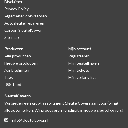
Disclaimer
autosleutel behuizing wel zichtbaar is. U kunt dit zelf nagaan door
Privacy Policy
op de productfoto te kijken of er een logo zichtbaar is.
Algemene voorwaarden
Autosleutel repareren
Levering
Carbon SleutelCover
Voor 16:00 besteld = Dezelfde dag verzonden
Sitemap
Verzending naar België: 1/3 werkdagen
Producten
Mijn account
Specificaties
Alle producten
Registreren
Merk: SleutelCover
Nieuwe producten
Mijn bestellingen
Geschikt voor: Volkswagen
Aanbiedingen
Mijn tickets
Gewicht: 20g
Tags
Mijn verlanglijst
Materiaal: Siliconen
RSS-feed
SleutelCover.nl
Geschikt voor o.a. de volgende modellen:
Wij bieden een groot assortiment SleutelCovers aan voor (bijna)
* Afhankelijk van het bouwjaar
alle automerken. Wij produceren regelmatig nieuwe sleutel covers!
* Controleer
altijd
alsnog eerst uw model sleutel met het
info@sleutelcover.nl
voorbeeld in de productfoto's