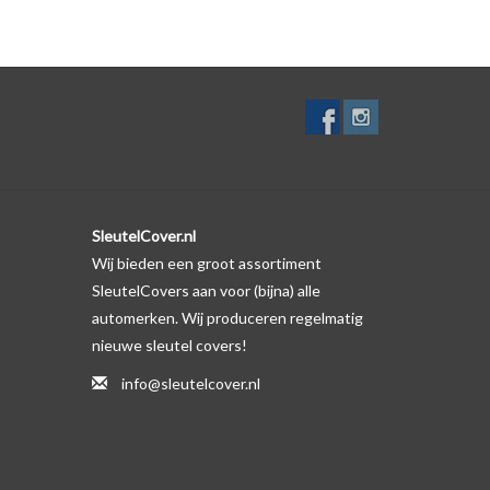
ver zelf. Er is echter wel een uitsparing gemaakt in
meeste gevallen op de originele autosleutel behuizing
 productfoto te kijken of er een logo zichtbaar is.
SleutelCover.nl
Wij bieden een groot assortiment
SleutelCovers aan voor (bijna) alle
automerken. Wij produceren regelmatig
nieuwe sleutel covers!
info@sleutelcover.nl