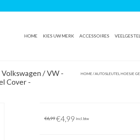
HOME
KIES UW MERK
ACCESSOIRES
VEELGESTE
r Volkswagen / VW -
HOME
/
AUTOSLEUTEL HOESJE GE
el Cover -
€4,99
€6,99
Incl. btw