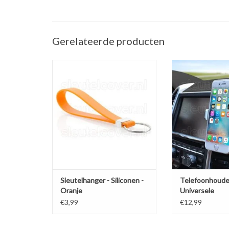
Gerelateerde producten
Sleutelhanger auto - Silicone -
Telefoonhouder ve
Oranje
(Universele telef
in de a
TOEVOEGEN AAN WINKELWAGEN
TOEVOEGEN AAN
Sleutelhanger - Siliconen -
Telefoonhoude
Oranje
Universele
ventilatiehoud
€3,99
€12,99