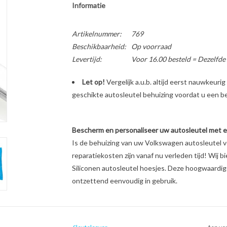
Informatie
Artikelnummer:
769
Beschikbaarheid:
Op voorraad
Levertijd:
Voor 16.00 besteld = Dezelfde
Let op!
Vergelijk a.u.b. altijd eerst nauwkeur
geschikte autosleutel behuizing voordat u een bes
Bescherm en personaliseer uw autosleutel met een
Is de behuizing van uw Volkswagen autosleutel 
reparatiekosten zijn vanaf nu verleden tijd! Wij b
Siliconen autosleutel hoesjes. Deze hoogwaardige 
ontzettend eenvoudig in gebruik.
Unieke look & feel van uw autosleutel
Schokabsorberend materiaal