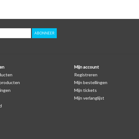
Logo
Er staat geen logo van Volkswagen op de SleutelCo
het autosleutel hoesje, waardoor het logo in de 
wel zichtbaar is. U kunt dit zelf nagaan door op de
ABONNEER
Levering
Voor 16:00 besteld = Dezelfde dag verzonden
Verzending naar België: 1/3 werkdagen
en
Mijn account
ducten
Registreren
Specificaties
producten
Mijn bestellingen
Merk: SleutelCover
ingen
Mijn tickets
Geschikt voor: Volkswagen
Mijn verlanglijst
Gewicht: 20g
d
Materiaal: Siliconen
Geschikt voor o.a. de volgende modellen:
* Afhankelijk van het bouwjaar