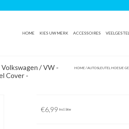
HOME
KIES UW MERK
ACCESSOIRES
VEELGESTE
r Volkswagen / VW -
HOME
/
AUTOSLEUTEL HOESJE GE
el Cover -
€6,99
Incl. btw