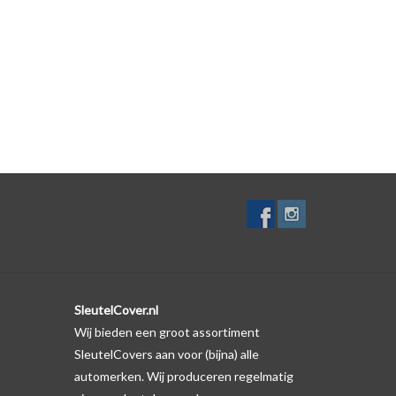
ver zelf. Er is echter wel een uitsparing gemaakt in
meeste gevallen op de originele autosleutel behuizing
 productfoto te kijken of er een logo zichtbaar is.
SleutelCover.nl
Wij bieden een groot assortiment
SleutelCovers aan voor (bijna) alle
automerken. Wij produceren regelmatig
met het voorbeeld in de productfoto's