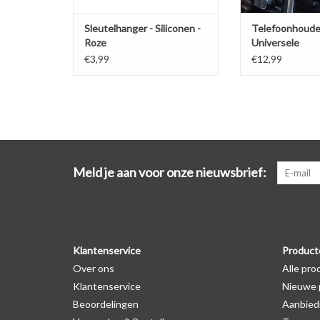
Sleutelhanger - Siliconen -
Telefoonhoude
Roze
Universele
ventilatiehoud
€3,99
€12,99
Meld je aan voor onze nieuwsbrief:
Klantenservice
Product
Over ons
Alle pro
Klantenservice
Nieuwe 
Beoordelingen
Aanbied