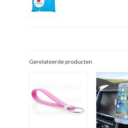
Gerelateerde producten
Sleutelhanger auto - Silicone -
Telefoonhouder ve
Roze
(Universele telef
in de a
TOEVOEGEN AAN WINKELWAGEN
TOEVOEGEN AAN