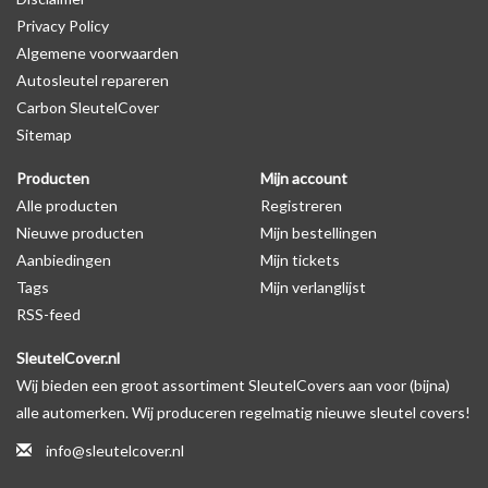
Privacy Policy
op de productfoto te kijken of er een logo zichtbaar is.
Algemene voorwaarden
Autosleutel repareren
Levering
Carbon SleutelCover
Voor 16:00 besteld = Dezelfde dag verzonden
Sitemap
Verzending naar België: 1/3 werkdagen
Producten
Mijn account
Specificaties
Alle producten
Registreren
Merk: SleutelCover
Nieuwe producten
Mijn bestellingen
Geschikt voor: Volkswagen
Aanbiedingen
Mijn tickets
Gewicht: 20g
Tags
Mijn verlanglijst
Materiaal: Siliconen
RSS-feed
SleutelCover.nl
Geschikt voor o.a. de volgende modellen:
Wij bieden een groot assortiment SleutelCovers aan voor (bijna)
* Afhankelijk van het bouwjaar
alle automerken. Wij produceren regelmatig nieuwe sleutel covers!
* Controleer
altijd
alsnog eerst uw model sleutel met het
info@sleutelcover.nl
voorbeeld in de productfoto's