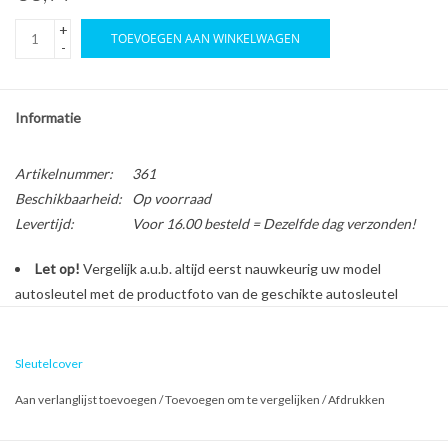
+
TOEVOEGEN AAN WINKELWAGEN
-
Informatie
Artikelnummer:
361
Beschikbaarheid:
Op voorraad
Levertijd:
Voor 16.00 besteld = Dezelfde dag verzonden!
Let op!
Vergelijk a.u.b. altijd eerst nauwkeurig uw model
autosleutel met de productfoto van de geschikte autosleutel
behuizing voordat u een bestelling plaatst.
Sleutelcover
Bescherm en personaliseer uw autosleutel met een stijlvol
Aan verlanglijst toevoegen
/
Toevoegen om te vergelijken
/
Afdrukken
autosleutel hoesje!
Is de behuizing van uw Volkswagen autosleutel versleten of