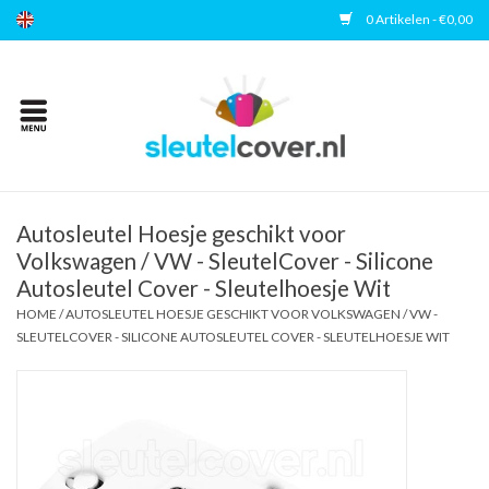
0 Artikelen - €0,00
Home
Kies uw merk
Accessoires
Autosleutel Hoesje geschikt voor
Volkswagen / VW - SleutelCover - Silicone
Autosleutel Cover - Sleutelhoesje Wit
Veelgestelde vragen
HOME
/
AUTOSLEUTEL HOESJE GESCHIKT VOOR VOLKSWAGEN / VW -
SLEUTELCOVER - SILICONE AUTOSLEUTEL COVER - SLEUTELHOESJE WIT
Contact