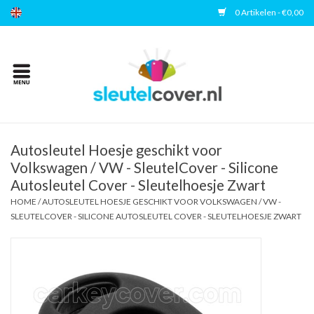
0 Artikelen - €0,00
Home
Kies uw merk
Accessoires
Autosleutel Hoesje geschikt voor
Volkswagen / VW - SleutelCover - Silicone
Autosleutel Cover - Sleutelhoesje Zwart
Veelgestelde vragen
HOME
/
AUTOSLEUTEL HOESJE GESCHIKT VOOR VOLKSWAGEN / VW -
SLEUTELCOVER - SILICONE AUTOSLEUTEL COVER - SLEUTELHOESJE ZWART
Contact