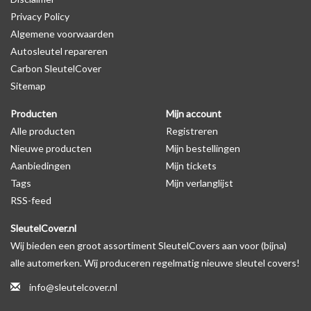
Privacy Policy
Algemene voorwaarden
Levering
Autosleutel repareren
Voor 16:00 besteld = Dezelfde dag verzonden
Carbon SleutelCover
Verzending naar België: 1/3 werkdagen
Sitemap
Specificaties
Producten
Mijn account
Merk: SleutelCover
Alle producten
Registreren
Geschikt voor: Volkswagen
Nieuwe producten
Mijn bestellingen
Gewicht: 20g
Aanbiedingen
Mijn tickets
Materiaal: Siliconen
Tags
Mijn verlanglijst
RSS-feed
Geschikt voor o.a. de volgende modellen:
SleutelCover.nl
* Afhankelijk van het bouwjaar
Wij bieden een groot assortiment SleutelCovers aan voor (bijna)
* Controleer
altijd
alsnog eerst uw model sleutel met het
alle automerken. Wij produceren regelmatig nieuwe sleutel covers!
voorbeeld in de productfoto's
info@sleutelcover.nl
Volkswagen Lupo, Volkswagen Fox, Volkswagen Up, Volkswagen