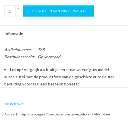
+
TOEVOEGEN AAN WINKELWAGEN
-
Informatie
Artikelnummer:
765
Beschikbaarheid:
Op voorraad
Let op!
Vergelijk a.u.b. altijd eerst nauwkeurig uw model
autosleutel met de productfoto van de geschikte autosleutel
behuizing voordat u een bestelling plaatst.
Bescherm en personaliseer uw autosleutel met een stijlvol
Sleutelcover
autosleutel hoesje!
Aan verlanglijst toevoegen
/
Toevoegen om te vergelijken
/
Afdrukken
Is de behuizing van uw Volkswagen autosleutel versleten of
beschadigd? Geen zorgen, want dure reparatiekosten zijn vanaf nu