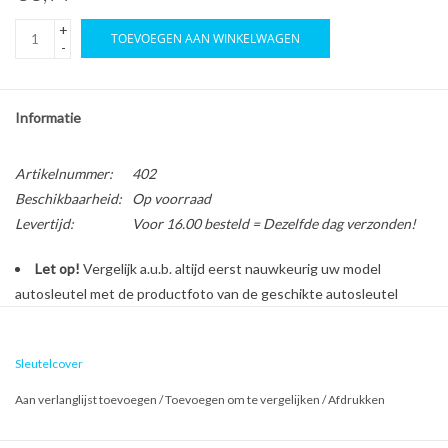
+
TOEVOEGEN AAN WINKELWAGEN
-
Informatie
Artikelnummer:
402
Beschikbaarheid:
Op voorraad
Levertijd:
Voor 16.00 besteld = Dezelfde dag verzonden!
Let op!
Vergelijk a.u.b. altijd eerst nauwkeurig uw model
autosleutel met de productfoto van de geschikte autosleutel
behuizing voordat u een bestelling plaatst.
Sleutelcover
Bescherm en personaliseer uw autosleutel met een stijlvol
Aan verlanglijst toevoegen
/
Toevoegen om te vergelijken
/
Afdrukken
autosleutel hoesje!
Is de behuizing van uw Volvo autosleutel versleten of beschadigd?