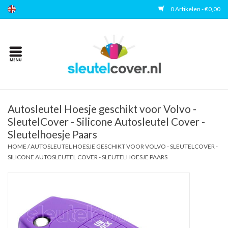
0 Artikelen - €0,00
Home
Kies uw merk
Accessoires
Autosleutel Hoesje geschikt voor Volvo -
SleutelCover - Silicone Autosleutel Cover -
Sleutelhoesje Paars
Veelgestelde vragen
HOME
/
AUTOSLEUTEL HOESJE GESCHIKT VOOR VOLVO - SLEUTELCOVER -
SILICONE AUTOSLEUTEL COVER - SLEUTELHOESJE PAARS
Contact