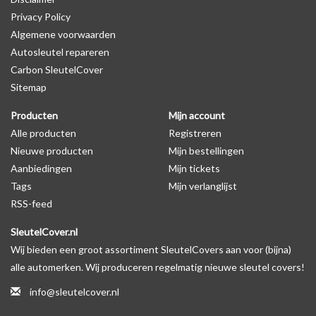
Privacy Policy
Algemene voorwaarden
Levering
Autosleutel repareren
Voor 16:00 besteld = Dezelfde dag verzonden
Carbon SleutelCover
Verzending naar België: 1/3 werkdagen
Sitemap
Specificaties
Producten
Mijn account
Merk: SleutelCover
Alle producten
Registreren
Geschikt voor: Volvo
Nieuwe producten
Mijn bestellingen
Gewicht: 20g
Aanbiedingen
Mijn tickets
Materiaal: Siliconen
Tags
Mijn verlanglijst
RSS-feed
Geschikt voor o.a. de volgende modellen:
SleutelCover.nl
* Afhankelijk van het bouwjaar
Wij bieden een groot assortiment SleutelCovers aan voor (bijna)
* Controleer
altijd
alsnog eerst uw model sleutel met het
alle automerken. Wij produceren regelmatig nieuwe sleutel covers!
voorbeeld in de productfoto's
info@sleutelcover.nl
Volvo S60, Volvo S80, Volvo V40, Volvo V70.