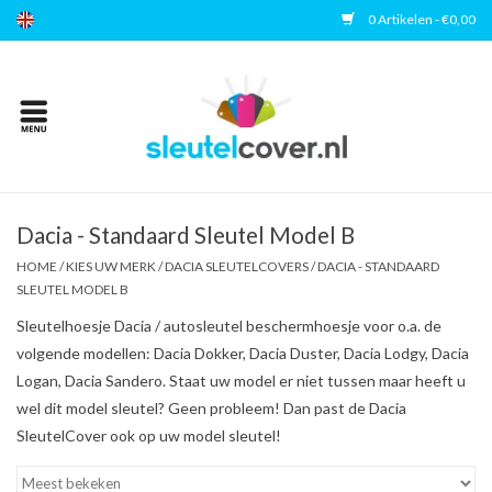
0 Artikelen - €0,00
Home
Kies uw merk
Accessoires
Dacia - Standaard Sleutel Model B
HOME
/
KIES UW MERK
/
DACIA SLEUTELCOVERS
/
DACIA - STANDAARD
SLEUTEL MODEL B
Veelgestelde vragen
Sleutelhoesje Dacia / autosleutel beschermhoesje voor o.a. de
volgende modellen: Dacia Dokker, Dacia Duster, Dacia Lodgy, Dacia
Contact
Logan, Dacia Sandero. Staat uw model er niet tussen maar heeft u
wel dit model sleutel? Geen probleem! Dan past de Dacia
SleutelCover ook op uw model sleutel!