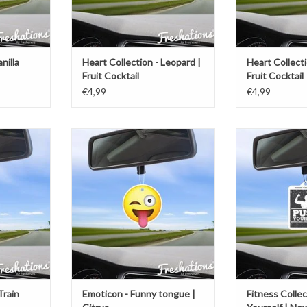
nilla
Heart Collection - Leopard |
Heart Collecti
Fruit Cocktail
Fruit Cocktail
€4,99
€4,99
verfrisser |
Freshations auto luchtverfrisser |
Freshations auto
n hard | New
Emoticon - Funny tongue | Citrus
Fitness Collectie
New
TOEVOEGEN AAN WINKELWAGEN
NKELWAGEN
TOEVOEGEN AA
Train
Emoticon - Funny tongue |
Fitness Collec