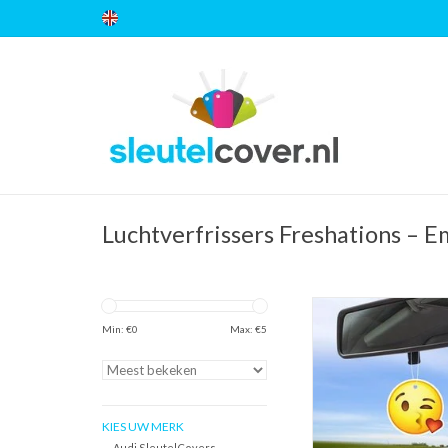
Luchtverfrissers Freshations – E
Freshations auto lucht
Emoticon - Kiss | 
Min: €
0
Max: €
5
TOEVOEGEN AAN WI
KIES UW MERK
Audi SleutelCovers