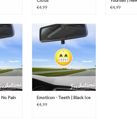
Citrus
Yourself | Ne
€4,99
€4,99
verfrisser |
Freshations auto luchtverfrisser |
ain no gain |
Emoticon - Teeth | Black Ice
TOEVOEGEN AAN WINKELWAGEN
NKELWAGEN
- No Pain
Emoticon - Teeth | Black Ice
€4,99