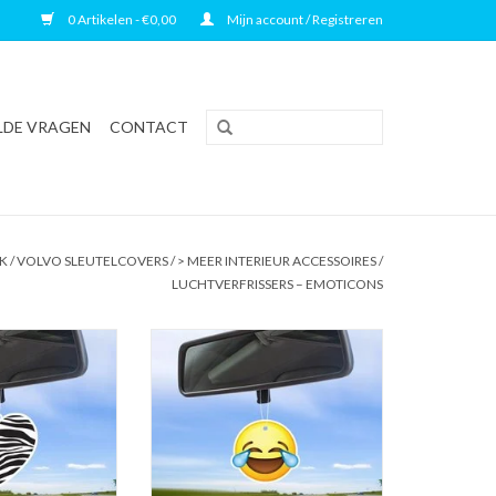
0 Artikelen - €0,00
Mijn account / Registreren
LDE VRAGEN
CONTACT
RK
/
VOLVO SLEUTELCOVERS
/
> MEER INTERIEUR ACCESSOIRES
/
LUCHTVERFRISSERS – EMOTICONS
 luchtverfrisser |
Freshations auto luchtverfrisser |
ebra hartje | Fruit
Emoticon - Laughing tears | Fruit
ktail
Cocktail
N WINKELWAGEN
TOEVOEGEN AAN WINKELWAGEN