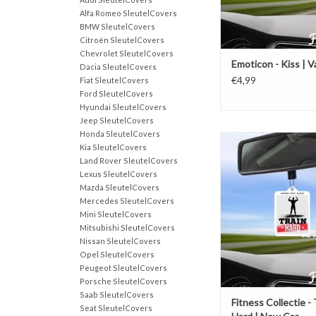
Alfa Romeo SleutelCovers
BMW SleutelCovers
Citroën SleutelCovers
Chevrolet SleutelCovers
Emoticon - Kiss | Va
Dacia SleutelCovers
€4,99
Fiat SleutelCovers
Ford SleutelCovers
Hyundai SleutelCovers
Jeep SleutelCovers
Honda SleutelCovers
Freshations auto lucht
Kia SleutelCovers
Fitness Collectie - Trai
Land Rover SleutelCovers
Car
Lexus SleutelCovers
Mazda SleutelCovers
TOEVOEGEN AAN WI
Mercedes SleutelCovers
Mini SleutelCovers
Mitsubishi SleutelCovers
Nissan SleutelCovers
Opel SleutelCovers
Peugeot SleutelCovers
Porsche SleutelCovers
Saab SleutelCovers
Fitness Collectie - 
Seat SleutelCovers