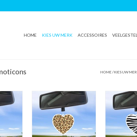
HOME
KIES UW MERK
ACCESSOIRES
VEELGESTE
moticons
HOME
/
KIES UW ME
verfrisser |
Freshations auto luchtverfrisser |
Freshations auto
Vanilla
Love Collectie - Leopard hartje |
Love Collectie - Z
Fruit Cocktail
Coc
NKELWAGEN
TOEVOEGEN AAN WINKELWAGEN
TOEVOEGEN AA