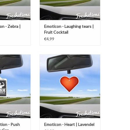
on - Zebra |
Emoticon - Laughing tears |
Fruit Cocktail
€4,99
 luchtverfrisser |
Freshations auto luchtverfrisser |
 - Push yourself |
Emoticon - Heart | Lavendel
 Car
TOEVOEGEN AAN WINKELWAGEN
N WINKELWAGEN
tion - Push
Emoticon - Heart | Lavendel