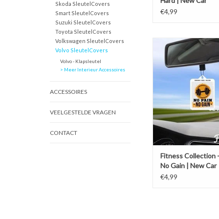
Hard | New Car
Skoda SleutelCovers
€4,99
Smart SleutelCovers
Suzuki SleutelCovers
Toyota SleutelCovers
Volkswagen SleutelCovers
Freshations auto lucht
Volvo SleutelCovers
Fitness Collectie - No p
Volvo - Klapsleutel
New Car
> Meer Interieur Accessoires
TOEVOEGEN AAN WI
ACCESSOIRES
VEELGESTELDE VRAGEN
CONTACT
Fitness Collection 
No Gain | New Car
€4,99