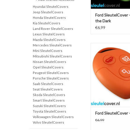
Hyundai SleutelCovers
Jeep SleutelCovers
Ford SleutelCover 
Honda SleutelCovers
the Dark
Kia SleutelCovers
€6,99
Land Rover SleutelCovers
Lexus SleutelCovers
Mazda SleutelCovers
Mercedes SleutelCovers
Ford SleutelCover -
Mini SleutelCovers
Silicone sleutelho
Mitsubishi SleutelCovers
beschermhoesje aut
Nissan SleutelCovers
TOEVOEGEN AAN WI
Opel SleutelCovers
Peugeot SleutelCovers
Porsche SleutelCovers
Saab SleutelCovers
Seat SleutelCovers
Skoda SleutelCovers
Smart SleutelCovers
Suzuki SleutelCovers
Toyota SleutelCovers
Ford SleutelCover 
Volkswagen SleutelCovers
€6,99
Volvo SleutelCovers