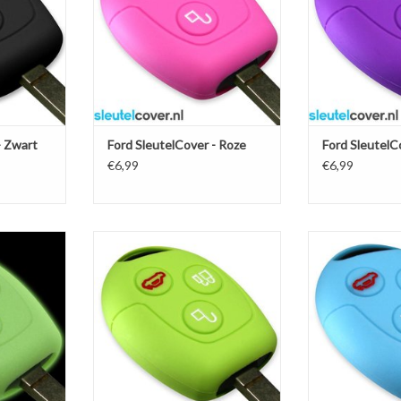
NKELWAGEN
TOEVOEGEN AAN WINKELWAGEN
TOEVOEGEN AA
- Zwart
Ford SleutelCover - Roze
Ford SleutelC
€6,99
€6,99
low in the
Ford SleutelCover - Lime groen /
Ford SleutelCov
elhoesje /
Silicone sleutelhoesje /
Silicone sl
osleutel
beschermhoesje autosleutel
beschermhoes
NKELWAGEN
TOEVOEGEN AAN WINKELWAGEN
TOEVOEGEN AA