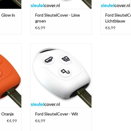
- Glow in
Ford SleutelCover - Lime
Ford SleutelC
groen
Lichtblauw
€6,99
€6,99
 Oranje /
Ford SleutelCover - Wit / Silicone
esje /
sleutelhoesje / beschermhoesje
osleutel
autosleutel
NKELWAGEN
TOEVOEGEN AAN WINKELWAGEN
- Oranje
Ford SleutelCover - Wit
€4,99
€6,99