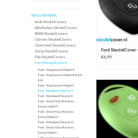
TOEVOEGEN AAN WI
KIES UW MERK
Audi SleutelCovers
Alfa Romeo SleutelCovers
BMW SleutelCovers
Citroën SleutelCovers
Chevrolet SleutelCovers
Ford SleutelCover 
Dacia SleutelCovers
€6,99
Fiat SleutelCovers
Ford SleutelCovers
Ford - Klapsleutel Model A
Ford - Klapsleutel Model B (Ford
KA)
Ford SleutelCover - G
Ford - Klapsleutel Model C
dark / Silicone sleut
Ford - Standaard Sleutel D
beschermhoesje aut
Ford - Standaard Sleutel E
Ford - Smart Key (Keyless-
TOEVOEGEN AAN WI
Entry) model F
Ford - Smart Key (Keyless-
Entry) Model G
Ford - Standaard Sleutel H
Ford - Smart Key (Keyless-
Entry) Model I
> Meer Interieur Accessoires