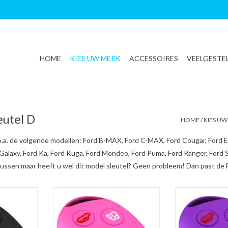
HOME
KIES UW MERK
ACCESSOIRES
VEELGESTE
eutel D
HOME
/
KIES UW
.a. de volgende modellen: Ford B-MAX, Ford C-MAX, Ford Cougar, Ford Ec
d Galaxy, Ford Ka, Ford Kuga, Ford Mondeo, Ford Puma, Ford Ranger, Ford
tussen maar heeft u wel dit model sleutel? Geen probleem! Dan past de 
rt / Silicone
Ford SleutelCover - Roze / Silicone
Ford SleutelCover
hermhoesje
sleutelhoesje / beschermhoesje
sleutelhoesje 
autosleutel
autos