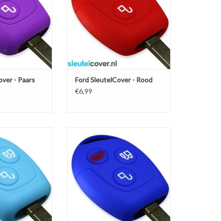
N WINKELWAGEN
TOEVOEGEN AAN WINKELWAGEN
over - Paars
Ford SleutelCover - Rood
€6,99
er - Lichtblauw /
Ford SleutelCover - Blauw / Silicone
eutelhoesje /
sleutelhoesje / beschermhoesje
je autosleutel
autosleutel
N WINKELWAGEN
TOEVOEGEN AAN WINKELWAGEN