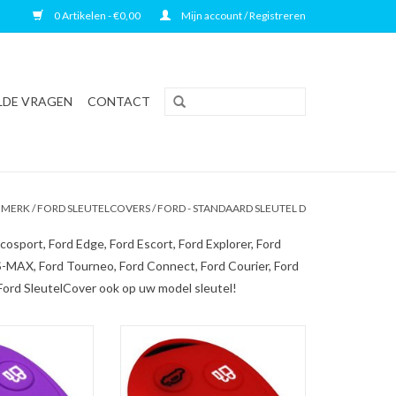
0 Artikelen - €0,00
Mijn account / Registreren
LDE VRAGEN
CONTACT
 MERK
/
FORD SLEUTELCOVERS
/
FORD - STANDAARD SLEUTEL D
osport, Ford Edge, Ford Escort, Ford Explorer, Ford
 S-MAX, Ford Tourneo, Ford Connect, Ford Courier, Ford
Ford SleutelCover ook op uw model sleutel!
 - Paars / Silicone
Ford SleutelCover - Rood / Silicone
/ beschermhoesje
sleutelhoesje / beschermhoesje
leutel
autosleutel