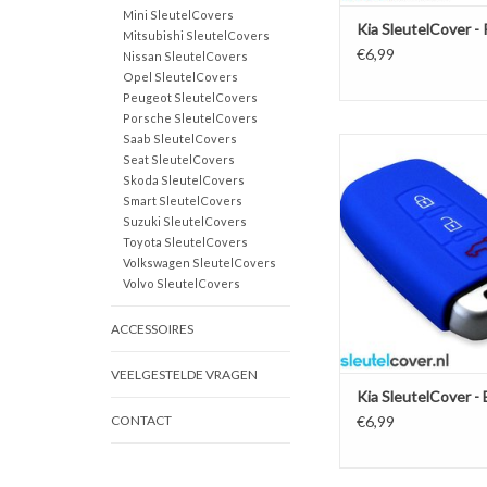
Mini SleutelCovers
Kia SleutelCover - 
Mitsubishi SleutelCovers
€6,99
Nissan SleutelCovers
Opel SleutelCovers
Peugeot SleutelCovers
Porsche SleutelCovers
Saab SleutelCovers
Kia SleutelCover - Blau
Seat SleutelCovers
sleutelhoesje / besc
Skoda SleutelCovers
autosleutel
Smart SleutelCovers
TOEVOEGEN AAN WI
Suzuki SleutelCovers
Toyota SleutelCovers
Volkswagen SleutelCovers
Volvo SleutelCovers
ACCESSOIRES
VEELGESTELDE VRAGEN
Kia SleutelCover -
CONTACT
€6,99