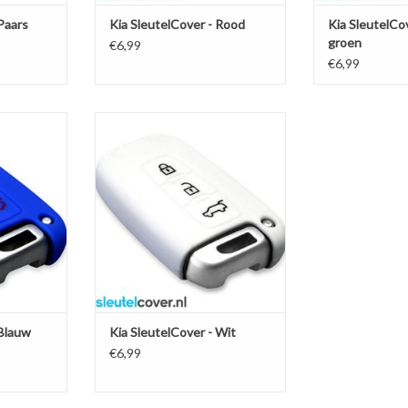
Paars
Kia SleutelCover - Rood
Kia SleutelCo
groen
€6,99
€6,99
w / Silicone
Kia SleutelCover - Wit / Silicone
hermhoesje
sleutelhoesje / beschermhoesje
autosleutel
NKELWAGEN
TOEVOEGEN AAN WINKELWAGEN
 Blauw
Kia SleutelCover - Wit
€6,99