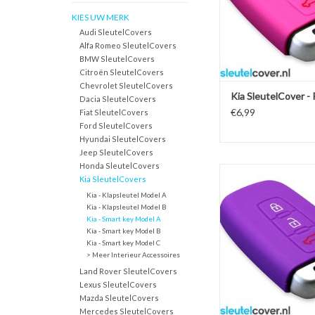
KIES UW MERK
Audi SleutelCovers
Alfa Romeo SleutelCovers
BMW SleutelCovers
Citroën SleutelCovers
Chevrolet SleutelCovers
Kia SleutelCover -
Dacia SleutelCovers
€6,99
Fiat SleutelCovers
Ford SleutelCovers
Hyundai SleutelCovers
Jeep SleutelCovers
Honda SleutelCovers
Kia SleutelCover - Paar
Kia SleutelCovers
sleutelhoesje / besc
Kia - Klapsleutel Model A
autosleutel
Kia - Klapsleutel Model B
Kia - Smart key Model A
TOEVOEGEN AAN WI
Kia - Smart key Model B
Kia - Smart key Model C
> Meer Interieur Accessoires
Land Rover SleutelCovers
Lexus SleutelCovers
Mazda SleutelCovers
Mercedes SleutelCovers