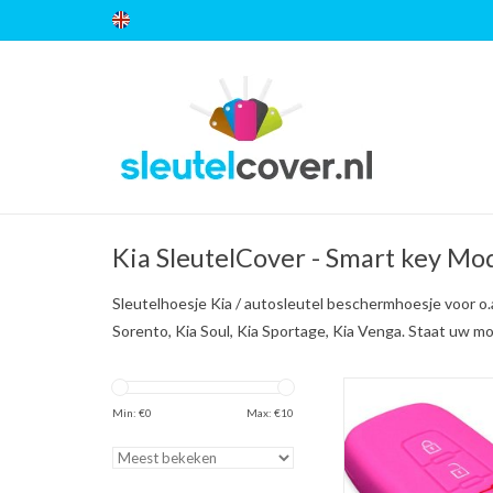
Kia SleutelCover - Smart key Mo
Sleutelhoesje Kia / autosleutel beschermhoesje voor o.a
Sorento, Kia Soul, Kia Sportage, Kia Venga. Staat uw m
Kia SleutelCover - Roze
sleutelhoesje / besc
Min: €
0
Max: €
10
autosleutel
TOEVOEGEN AAN WI