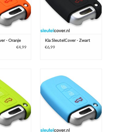
ver - Oranje
Kia SleutelCover - Zwart
€4,99
€6,99
r - Lime groen /
Kia SleutelCover - Lichtblauw /
eutelhoesje /
Silicone sleutelhoesje /
je autosleutel
beschermhoesje autosleutel
N WINKELWAGEN
TOEVOEGEN AAN WINKELWAGEN