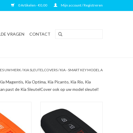
0 Artikelen - €0,00
Mijn account / Registreren
LDE VRAGEN
CONTACT
IES UW MERK
/
KIA SLEUTELCOVERS
/
KIA - SMART KEY MODEL A
ia Magentis, Kia Optima, Kia Picanto, Kia Rio, Kia
Dan past de Kia SleutelCover ook op uw model sleutel!
- Oranje / Silicone
Kia SleutelCover - Zwart / Silicone
/ beschermhoesje
sleutelhoesje / beschermhoesje
leutel
autosleutel
N WINKELWAGEN
TOEVOEGEN AAN WINKELWAGEN