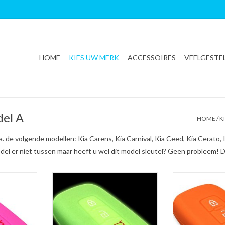
HOME
KIES UW MERK
ACCESSOIRES
VEELGESTE
del A
HOME
/
K
. de volgende modellen: Kia Carens, Kia Carnival, Kia Ceed, Kia Cerato, K
odel er niet tussen maar heeft u wel dit model sleutel? Geen probleem! 
 / Silicone
Kia SleutelCover - Glow in the dark /
Kia SleutelCover 
hermhoesje
Silicone sleutelhoesje /
sleutelhoesje 
beschermhoesje autosleutel
autos
NKELWAGEN
TOEVOEGEN AAN WINKELWAGEN
TOEVOEGEN AA