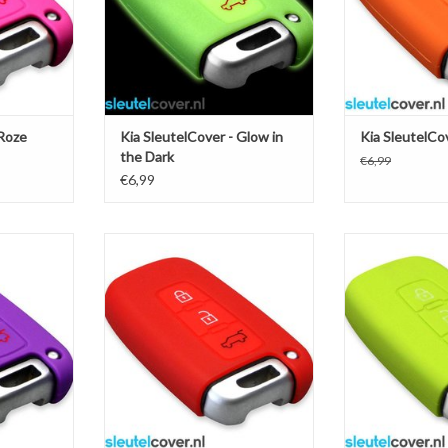
 Roze
Kia SleutelCover - Glow in
Kia SleutelCo
the Dark
€6,99
€6,99
s / Silicone
Kia SleutelCover - Rood / Silicone
Kia SleutelCove
hermhoesje
sleutelhoesje / beschermhoesje
Silicone sl
autosleutel
beschermhoes
NKELWAGEN
TOEVOEGEN AAN WINKELWAGEN
TOEVOEGEN AA