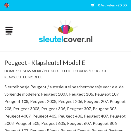
0 Artikelen - €0,00
Home
Kies uw merk
Accessoires
Peugeot - Klapsleutel Model E
HOME
/
KIES UW MERK
/
PEUGEOT SLEUTELCOVERS
/
PEUGEOT -
KLAPSLEUTEL MODEL E
Veelgestelde vragen
Sleutelhoesje Peugeot / autosleutel beschermhoesje voor o.a. de
volgende modellen: Peugeot 1007, Peugeot 106, Peugeot 107,
Contact
Peugeot 108, Peugeot 2008, Peugeot 206, Peugeot 207, Peugeot
208, Peugeot 3008, Peugeot 306, Peugeot 307, Peugeot 308,
Peugeot 4007, Peugeot 405, Peugeot 406, Peugeot 407, Peugeot
5008, Peugeot 508, Peugeot 605, Peugeot 607, Peugeot 806,
Peugeot 807, Peugeot Bipper, Peugeot Expert, Peugeot Partner,