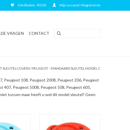
0 Artikelen - €0,00
Mijn account / Registreren
LDE VRAGEN
CONTACT
T SLEUTELCOVERS
/
PEUGEOT - STANDAARD SLEUTEL MODEL C
107, Peugeot 108, Peugeot 2008, Peugeot 206, Peugeot
ot 407, Peugeot 5008, Peugeot 508, Peugeot 605,
iet tussen maar heeft u wel dit model sleutel? Geen
ver - Lichtblauw /
Peugeot SleutelCover - Rood /
eutelhoesje /
Silicone sleutelhoesje /
je autosleutel
beschermhoesje autosleutel