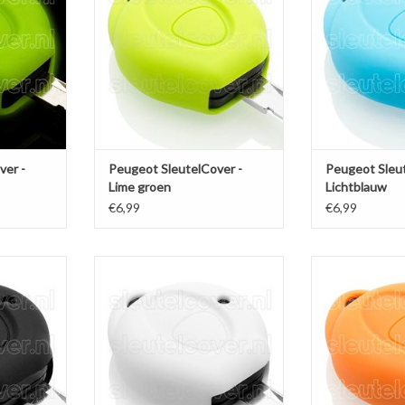
NKELWAGEN
TOEVOEGEN AAN WINKELWAGEN
TOEVOEGEN AA
ver -
Peugeot SleutelCover -
Peugeot Sleut
Lime groen
Lichtblauw
€6,99
€6,99
 - Zwart /
Peugeot SleutelCover - Wit /
Peugeot Sleutel
esje /
Silicone sleutelhoesje /
Silicone sl
osleutel
beschermhoesje autosleutel
beschermhoes
NKELWAGEN
TOEVOEGEN AAN WINKELWAGEN
TOEVOEGEN AA