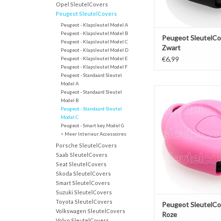
Opel SleutelCovers
Peugeot SleutelCovers
Peugeot - Klapsleutel Model A
Peugeot - Klapsleutel Model B
Peugeot SleutelCo
Peugeot - Klapsleutel Model C
Zwart
Peugeot - Klapsleutel Model D
€6,99
Peugeot - Klapsleutel Model E
Peugeot - Klapsleutel Model F
Peugeot - Standaard Sleutel
Model A
Peugeot SleutelCover
Peugeot - Standaard Sleutel
Silicone sleutelho
Model B
Peugeot - Standaard Sleutel
beschermhoesje aut
Model C
TOEVOEGEN AAN WI
Peugeot - Smart key Model G
> Meer Interieur Accessoires
Porsche SleutelCovers
Saab SleutelCovers
Seat SleutelCovers
Skoda SleutelCovers
Smart SleutelCovers
Suzuki SleutelCovers
Toyota SleutelCovers
Peugeot SleutelCo
Volkswagen SleutelCovers
Roze
Volvo SleutelCovers