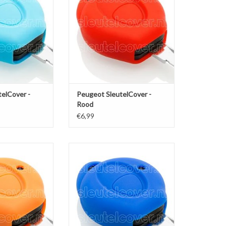
N WINKELWAGEN
TOEVOEGEN AAN WINKELWAGEN
elCover -
Peugeot SleutelCover -
Rood
€6,99
Cover - Oranje /
Peugeot SleutelCover - Blauw /
eutelhoesje /
Silicone sleutelhoesje /
je autosleutel
beschermhoesje autosleutel
N WINKELWAGEN
TOEVOEGEN AAN WINKELWAGEN