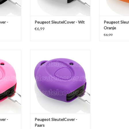
ver -
Peugeot SleutelCover - Wit
Peugeot Sleut
Oranje
€6,99
€6,99
 - Roze /
Peugeot SleutelCover - Paars /
esje /
Silicone sleutelhoesje /
osleutel
beschermhoesje autosleutel
NKELWAGEN
TOEVOEGEN AAN WINKELWAGEN
ver -
Peugeot SleutelCover -
Paars