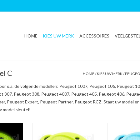
HOME
KIES UW MERK
ACCESSOIRES
VEELGESTE
el C
HOME
/
KIES UW MERK
/
PEUGEO
voor o.a. de volgende modellen: Peugeot 1007, Peugeot 106, Peugeot 
ot 307, Peugeot 308, Peugeot 4007, Peugeot 405, Peugeot 406, Peuge
r, Peugeot Expert, Peugeot Partner, Peugeot RCZ. Staat uw model er n
w model sleutel!
 Glow in the
Peugeot SleutelCover - Lime groen
Peugeot SleutelCo
elhoesje /
/ Silicone sleutelhoesje /
Silicone sl
osleutel
beschermhoesje autosleutel
beschermhoes