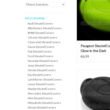
TOEVOEGEN AAN WI
KIES UW MERK
Audi SleutelCovers
Alfa Romeo SleutelCovers
BMW SleutelCovers
Citroën SleutelCovers
Chevrolet SleutelCovers
Peugeot SleutelCo
Dacia SleutelCovers
Glow in the Dark
Fiat SleutelCovers
€6,99
Ford SleutelCovers
Hyundai SleutelCovers
Jeep SleutelCovers
Honda SleutelCovers
Peugeot SleutelCover
Kia SleutelCovers
Silicone sleutelho
Land Rover SleutelCovers
beschermhoesje aut
Lexus SleutelCovers
Mazda SleutelCovers
TOEVOEGEN AAN WI
Mercedes SleutelCovers
Mini SleutelCovers
Mitsubishi SleutelCovers
Nissan SleutelCovers