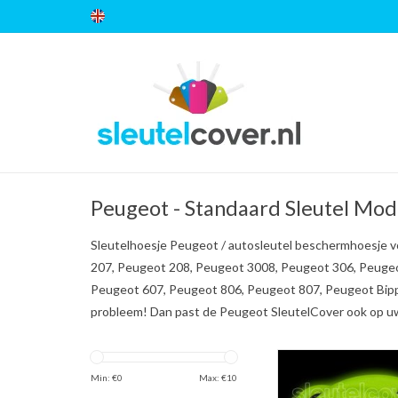
Peugeot - Standaard Sleutel Mod
Sleutelhoesje Peugeot / autosleutel beschermhoesje 
207, Peugeot 208, Peugeot 3008, Peugeot 306, Peuge
Peugeot 607, Peugeot 806, Peugeot 807, Peugeot Bippe
probleem! Dan past de Peugeot SleutelCover ook op u
Peugeot SleutelCover -
dark / Silicone sleut
Min: €
0
Max: €
10
beschermhoesje aut